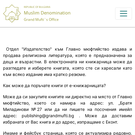
REPUBLIC OF BULGARIA
Muslim Denomination
Grand Mufti`s Office
Отдел "Издателство" към Главно мюфтийство издава и
продава религиозна литература, която е предназначена за
деца и възрастни. В електронната ни книжарница може да
разгледате и изберете книгата, която сте си харесали като
към всяко издание има кратко резюме.
Как може да поръчате книги от е-книжарницата?
Може да си закупите книгите
ни директно на място
от Главно
мюфтийство, което се намира на адрес: ул. „Братя
Миладинови №27 или да
ни
пишете на посочения имейл
адрес: publishing@grandmufti.bg .
Може да доставим
избраната
от Вас
книга
и до адрес, изпращаме с Еконт.
Имаме и фейсбук страница, която се актуализира редовно.