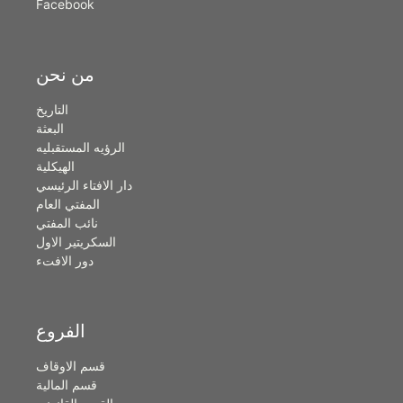
Facebook
من نحن
التاريخ
البعثة
الرؤيه المستقبليه
الهيكلية
دار الافتاء الرئيسي
المفتي العام
نائب المفتي
السكريتير الاول
دور الافتء
الفروع
قسم الاوقاف
قسم المالية