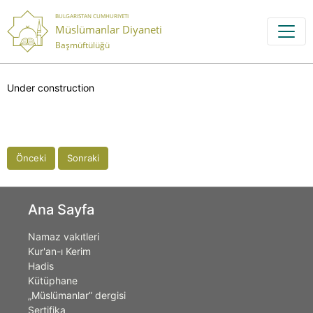
BULGARISTAN CUMHURIYETI
Müslümanlar Diyaneti
Başmüftülüğü
Under construction
Önceki
Sonraki
Ana Sayfa
Namaz vakıtleri
Kur'an-ı Kerim
Hadis
Kütüphane
„Müslümanlar” dergisi
Sertifika