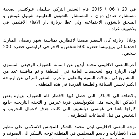
في 20 \ 06 \ 2015 قام السفير التركي سليمان غيوكتشي بصحبة
مستشاره صادق دوان ، المستشار بالشؤون التعليميه شينول غينتش و
الملحق بالشؤون الاجتماعيه ولي عطا بزيارة دار الافتاء الاقليمي في
بلاغوييف غراد .
وخلال زيارته كان السفير مضيفا لافطارين بمناسبة شهر رمضان المبارك
احدهما في بريزنيتسا حضره 500 شخص و الاخر في كرايشتي حضره
200
شخص .
أعرب
االمفتي
الاقليمي محمد أيدين عن امتنانه للضيوف الرفيعي المستوى
لهذه الزيارة ومع الشخصيات العامة في
المنطقة و تم مناقشة عدد من
المشاريع في مجالات التنمية والتعاون. وأعرب السفير التركي عن ارتياحه
الكبير لحسن الضيافة والطبيعة الفريدة في هذه المنطقه .
بالاضافه الى الاماكن التي حصل فيها الافطار قام الضيوف بزيارة بعض
الاماكن التاريخيه مثل
نيكوبولس
في قرية غيرمن و التحفه التاريخيه جامع
كاراجا باشا في غوتسي ديلتشيف التي كانت هدف لاعمال التخريب و
التدنيس من قبل الجماعات المتطرفه .
توجه المفتي الاقليمي ايدن محمد بالشكر للمجلس الاسلامي على تنظيم
هذه الافطارات و باسم المسلمين في المنطقه توجه بالشكر الى الضيوف و