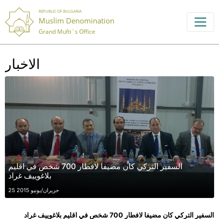
REPUBLIC OF BULGARIA
Muslim Denomination
Grand Mufti`s Office
الاخبار
السفير التركي كان مضيفا لافطار 700 شخص في اقليم
بلاغوييف غراد
25 حزيران/يونيو 2015
السفير التركي كان مضيفا لافطار 700 شخص في اقليم بلاغوييف غراد