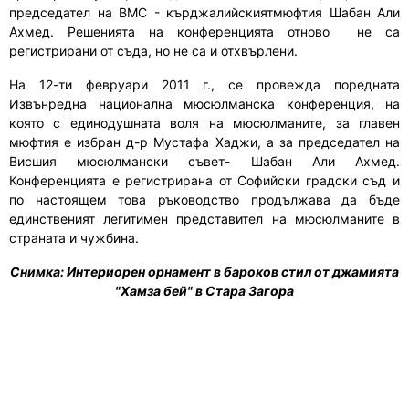
председател на ВМС -
кърджалийския
т
мюфтия Шабан
А
ли
Ахмед. Решенията на конференцията
отново
не са
регистрирани от съда, но не са и отхвърлени.
На 12-ти февруари 2011 г., се провежда поредната
Извънредна национална мюсюлманска конференция, на
която с единодушната воля на мюсюлманите, за главен
мюфтия е избран д-р Мустафа Хаджи, а за председател на
Висшия мюсюлмански съвет- Шабан Али Ахмед.
Конференцията е регистрирана от Софийски градски съд и
по настоящем това ръководство продължава да бъде
единственият легитимен представител на мюсюлманите в
страната и чужбина.
Снимка:
Интериорен орнамент в бароков стил от джамията
"Хамза бей" в Стара Загора