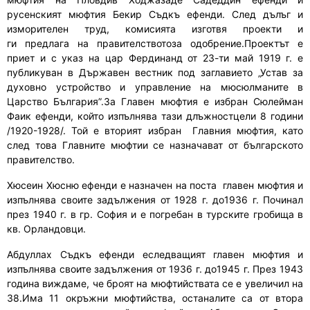
русенският мюфтия Бекир Съдкъ
е
фенди. След дълъг и
изморителен труд
,
комисията и
з
готв
я
проекти
и
ги
предл
ага
на правителствотоза одобрение.Проектът е
приет и с указ на цар Фердинанд от 23
-ти
май 1919 г. е
публикуван в Държавен вестник под заглавие
то
„Устав за
духовно устройство и управление на мюсюлманите в
Царство България”.
За Главен мюфтия е избран
Сюлейман
Фаик ефенди
, който изпълнява тази длъжностцели
8 години
/1920-1928/
. Той е вторият избран
Главния мюфтия
, като
след това Главните мюфтии се назначават от българското
правителство.
Хюсеин Хюсню ефенди
е назначен на поста главен мюфтия и
изпълнява своите задължения от 1928 г. до1936 г.
Починал
през 1940 г. в гр. София и е погребан в турските гробища в
кв. Орландовци.
Абдуллах Съдкъ ефенди е
следващият главен мюфтия и
изпълнява своите задължения от 1936 г. до1945 г.
През 1943
година виждаме, че броят на мюфтийствата се
е
увеличил на
38.Има 11 окръжни мюфтийства, останалите са от втора