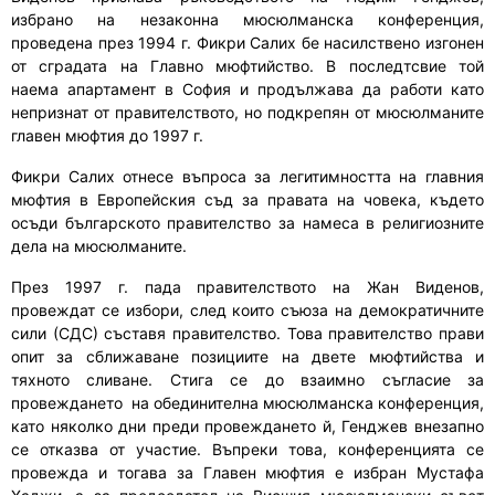
избрано на незаконна мюсюлманска конференция,
проведена през 1994 г. Фикри Салих бе насилствено изгонен
от сградата на Главно мюфтийство.
В последтсвие т
ой
нае
ма
апартамент в София и продълж
ава
да работи като
непризнат от правителството, но подкрепян от мюсюлманите
главен мюфтия до 1997 г.
Фикри Салих отнесе въпроса за легитимността на главния
мюфтия в Европейския съд за правата на човека, където
осъди българското правителство за намеса в религиозните
дела на мюсюлманите.
През 1997 г. пада правителството на Жан Виденов,
провеждат се избори, след които съюза на демократичните
сили (СДС) съставя правителство. Това правителство прави
опит за сближаване позициите на двете мюфтийства и
тяхното сливане. Стига се до взаимно съгласие за
провеждането на обединителна мюсюлманска конференция,
като няколко дни преди провеждането й, Генджев внезапно
се отказва от участие. Въпреки това, конференцията се
провежда и тогава за Главен мюфтия е избран Мустафа