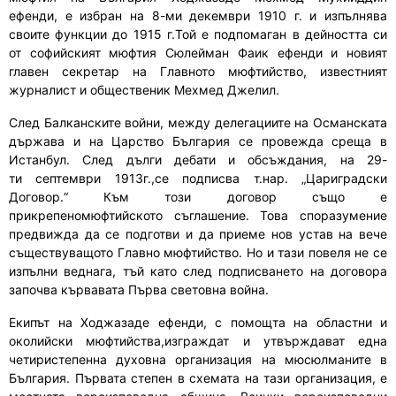
ефенди, е
избра
н
на 8
-ми
декември 1910 г
. и изпълнява
своите функции до 1915 г.Той е подпомаган в дейността си
от
софийският мюфтия Сюлейман Фаик ефенди и новият
главен секретар на Главното мюфтийство, известният
журналист и общественик Мехмед Джелил
.
С
лед Балканските войни,
между
делегациите на Османската
държава и на Царство България се
провежда среща
в
Истанбул. След дълги
дебати
и обсъждания
,
на 29
-
ти
септември 1913г.
,се
подпис
ва
т.нар.
„
Цариградски
Договор.
“
Към този договор също е
прикрепен
ом
юфтийско
то
съглашение. Това споразумение
предвижда да се подготви и
да
приеме нов устав на вече
съществуващото Главно мюфтийство. Но и тази повеля не се
изпълни веднага, тъй като след подписването на договора
започ
ва
кървавата Първа световна война.
Екипът на Ходжазаде ефенди
,
с помощта на областни и
околийски мюфтийства
,и
зграждат и утвърждават една
четиристепенна духовна организация на мюсюлманите в
България. Първата степен в схемата на тази организация
,
е