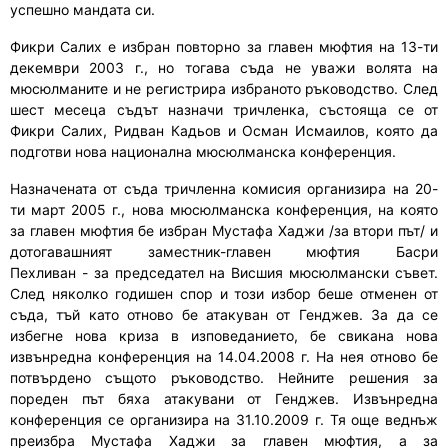
успешно мандата си.
Фикри Салих
е
избран
повторно
за главен мюфтия на 13
-ти
декември
2003 г., но тогава съда не уважи волята на
мюсюлманите и не регистрира избраното ръководство. След
шест месеца съдът назначи тричленка, състояща се от
Фикри Салих, Ридван Кадьов и Осман Исмаилов, която да
подготви нова национална мюсюлманска конференция.
Назначената от съда тричленна комисия организира на 20
-
ти
март 2005 г.
,
нова
м
юсюлманска конференция, на която
за главен мюфтия бе избран Мустафа Хаджи /за втори път/ и
дотогавашният зам
естник
-главен мюфтия Басри
Пехливан
-
за председател на Висшия мюсюлмански съвет.
След няколко годишен спор и този избор беше отменен от
съда, тъй като отново бе атакуван от Генджев. За да се
избегне нова криза в изповеданието
,
бе свикана нова
извънредна конференция на 14.04.2008 г. На нея отново бе
потвърдено същото ръководство. Нейните решения
за
пореден път
бяха атакувани от Генджев.
И
звънредна
конференция се организира на 31.10.2009 г. Тя още веднъж
преизбра Мустафа Хаджи за главен мюфтия,
а за