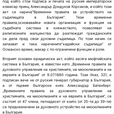
п
од
който
стои подписа и печата на руския императорски
комисар принц Александър Дондуков Корсаков
, и който този
акт
се
нарича"
Временни правила за устройството на
съдилищата в България
"
. Тези временни
правила
,основавайки
новата организация и функция на
съдебната система в княжеството
,
позволяват на
религиозните малцинства да разглеждат граждански
те
си
дела пред свои духовни съдилища.
По този начин
се
запазват и т
ака
наречените
"к
адийски съдилища
"
от
Османско време, макар с по-ограничени функции и рол
и
.
Вторият основен юридически акт, който засяга мюфтийската
система в България
,
е
известен като
„Временни правила за
духовното управление на християните, на мюсюлманите и на
евреите в България“ от 9.07.1880 година. Този Указ
,
321
,
е
подписан вече не от руския генерал губернатор в България,
а от първия български княз Александър Батенберг.
„Временните правила за духовното управление на
християните, на мюсюлманите и на евреите в България“, се
състоят от 47 члена,
петнадесет от които
(от 25-ти до 39-ти)
са
предназначени
за духовното устройство на мюсюлманите
в България.