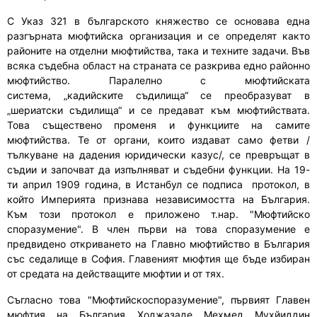
С Указ 321 в българското княжество се
основ
ава една
разгърната мюфтийска организация и се определят както
районите на отделни мюфтийства, така
и
техните задачи. Във
всяка съдебна област на страната се
разкри
ва едно районно
мюфтийство. Паралелно с мюфтийската
система
,
„
к
адийските съдилища“ се преобразуват в
„шериатски съдилища“ и се предават към мюфтийствата.
Това съществено променя и функциите на самите
мюфтийства. Те от органи, които издават само фетви /
тълкуване на дадения юридически казус/
,
се превръщат в
съдии и започват да изпълняват и съдебни функции. На 19
-
ти
април 1909 година
,
в Истанбул се подписа протокол, в
който
И
мперията призна
ва
независимостта на България.
Към този протокол е приложено
т.нар. "
Мюфтийско
споразумение
"
. В член първи на това споразумение е
предвидено откриването на Главно мюфтийство в България
със седалище в София. Главеният мюфтия ще бъде избиран
от средата на действащите мюфтии и от тях.
Съгласно това
"
Мюфтийскоспоразумение
",
първият Главен
мюфтия на България
Ходжазаде Мехмед Мухйиддин