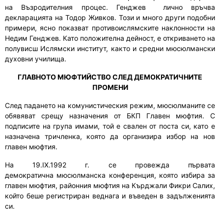
на
В
ъзродителния процес
. Генджев лично връчва
декларацията на
Тодор Живков
. Този и много други подобни
примери, ясно показват противоислямските наклонности на
Недим Генджев. Като положителна дейност, е откриването на
полувисш Ислямски институт, както и средни мюсюлмански
духовни училища.
ГЛАВНОТО МЮФТИЙСТВО
СЛЕД ДЕМОКРАТИЧНИТЕ
ПРОМЕНИ
След падането на комунистическия режим, мюсюлманите се
обявяват срещу назначения от БКП Главен мюфтия. С
подписите на група имами, той е свален от поста си, като е
назначена тричленка, която да организира избор на нов
главен мюфтия.
На 19.ІХ.1992 г.
се провежда
първата
демократична
м
юсюлманска конференция
, която
изб
и
ра за
главен мюфтия
,
районния мюфтия на Кърджали Фикри Салих,
който беше регистриран веднага и въведен в задълженията
си.