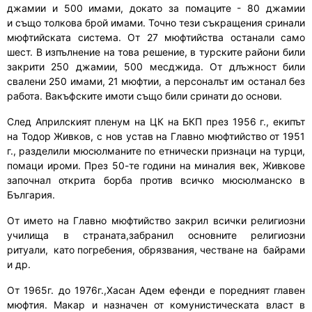
джамии и 500 имам
и
,
докато за
помаците
-
80 джамии
и
също
толкова
брой
имами.
Точно тези
съкращения сринали
мюфтийската система. От 27 мюфтийства останали само
шест. В изпълнение на това решение
,
в турските райони били
закрити 250 джамии, 500 месджид
а. От длъжност били
свалени
250 имами, 21 мюфтии, а персона
лът
им остана
л
без
работа. Вакъфските имоти също били
сринати до основи
.
След Априлския
т
пленум на ЦК на БКП през 1956 г.
,
екипът
на Тодор Живков, с нов устав на Главно мюфтийство от 1951
г.
,
раздели
ли
мюсюлманите по етнически призна
ци
на турци,
помаци
ироми
.
П
рез 50-те години на миналия век
,
Живков
е
започнал
открита борба против всичко мюсюлманско в
България.
От името на Главно мюфтийство закри
л
всички религиозни
училища в страната
,з
абрани
л
основни
те
религиозни
ритуали
,
като погребения, обрязвания,
честване на
байрами
и др.
От 1965г. до 1976г.,
Хасан Адем ефенди е
поредният главен
мюфтия. Макар и назначен от комунистическата власт в