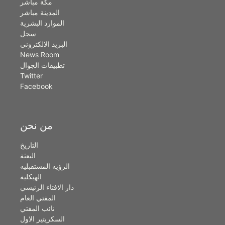
مكة مباشر
المدينة مباشر
الموارد البشرية
سجل
البريد الالكتروني
News Room
تطبيقات الجوال
Twitter
Facebook
من نحن
التاريخ
البعثة
الرؤيه المستقبليه
الهيكلية
دار الافتاء الرئيسي
المفتي العام
نائب المفتي
السكريتير الاول