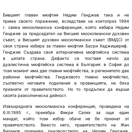
Бившият главен мюфтия Недим Генджев
така и
не
при
ма
своето поражение
, вследствие на коетопрез 1994
г.
свика мюсюлманска конференция, която изб
и
ра Недим
Генджев за председател на Висшия мюсюлмански духовен
съвет,
а Висшият духовен мюсюлмански съвет (ВМДС) от
своя страна
изб
и
ра за главен мюфтия
Басри Хаджишериф.
Генджев С
ъзда
ва
своя алтернативна мюфтийска система
в
цялата страна
.
Дефакто се поставя начло да
дуалистична
мюфтийска система в България: в София
до
този момент има
две
г
лавни мюфтийства,
в регионитепо две
р
айонни мюфтийства. Генджевото
г
лавно мюфтийство,
съответно неговите поделения в провинцията
,
не бяха
признати от правителството. Но то продължи да върши
своята разколническа дейност.
Извънредната мюсюлманска конференция, проведена на
6.III.1995 г.
,
преизбра Фикри Салих за още един
мандат,
който
този избор
обаче
не
бе
признат от
правителството. Вместо него
,
правителството на Жан
Виденов призна
ва
ръководството на Недим Генджев,