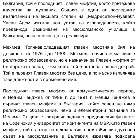
България, той е последният Главен мюфтия, който притежава
качества на духовник. Същият е един от последните
възпитаници на висшата степен на „Медресетюн-Нувваб“.
Хасан Адем изготвя нов устав на изповеданието, който
предвижда разкриване на мюсюлманско училище в
България, но не успява да го реализира.
Мехмед Топчиев
,следващият главен мюфтия,е бил на
длъжност от 1976 г.до 1988г. Мехмед Топчиев няма висше
религиозно образование
,
но е назначен за Главен мюфтия от
българск
a
та власт, към която той е останал лоялен докрай.
Той е първият Главен мюфтия без ценз, а по-късно изпълнява
тази длъжност и с променено име.
Последният главен мюфтия от комунистическия период
,
е
Недим Генджев
от 1988 г. до 1991 г.
Недим Генджев е
първият главен мюфтия в България
, който освен че няма
религиозно образование, няма и елементарни познания за
Исляма. Същият е з
авърш
ил
задочно юридическия факултет
на Софийския университет от контингента на МВР.
Като главен
мюфтия, той е автор на декларация, с коятоВ
исшия духовен
съвет на мюсюлманите в
Б
ългария
изразява
подкрепа