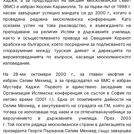
Хаджи, а за председател на Висшия мюсюлмански съвет
(ВМС) е избран Хюсеин Карамолла. Те за първи път от 1998 г.
насам завършват успешно мандата си до 2000 г., когато е
проведена редовна мюсюлманска конференция. Като
осезаем успех на това ръководство, е въвеждането на
преподаване на религия Ислям в държавните училища,
както и осъществяването превода на Свещения Коранот
арабски на български, което посредничи за подписването на
споразумение между турския диянет и дирекцията по
вероизповеданията по въпроси, касаещи мюсюлманското
изповедание.
На 28-ми октомври 2000 г., за главен мюфтия е
избран
Селим Мехмед
, а за председател на ВМС е избран
Мустафа Хаджи.
Първото и единствено заседани
е
на
Организация Ислямска конференция се състоя в София по
негово време (2001 г.).
Една от позитивните дейности на
Селим Мехмед, е закупуването на сградата на ГМ, която до
тогава се използваше под наем и се отпечатвахаучебници за
вероучението в държавните училища.
През 2003
г.
Той
посети редица мюсюлмански страни в делегацията на
президента Георги Първанов.
Селим Мехмед също завършва