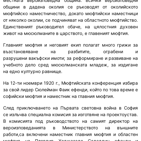
местната вероизповедна община. Всички вероизповедни
общини в дадена околия се ръководят от околийското
мюфтийско наместничество,
докато
мюфтийски наместници
от няколко околии
,
се подчиняват на областното мюфтийство.
Единствения
т
ръководител обаче
,
на цялостния духовен
живот на мюсюлманите в царството
,
е главеният мюфтия.
Главният мюфтия и неговият екип полагат много грижи за
възстановяване на разбитите, ограбени и
разрушен
и
вакъфски имоти
;
за реформиране и разви
ване
на
учебното дело сред мюсюлманската младеж, за издигане
на
едно
културно равнище.
На 12
-ти
ноември 1920 г.
,
Мюфтийската конференция изб
и
ра
за свой лидер Сюлейман Фаик
е
фенди, който по това време е
софийски мюфтия и наместник на главния мюфтия
.
След приключването на Първата световна война в София
се
излъчва
специална комисия за изготвяне на проектоустав.
В комисията под ръководството на самият директор на
вероизповеданията в Министерството на външните
работи
,са
включени наместник главния мюфтия и областен
мюфтия на Пловдив Ходжазаде Садеддин
е
фенди и