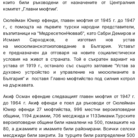
които
били
ръководени от назначените от Централния
комитет „Главни мюфтии“.
Сюлейман Юмер ефенди
, г
лавен мюфтия от 1945
г. до
1947
г.
,
с помощта на първите турски народни представители,
възпитаници на
"
МедресетюнНювваб
",
като Сабри Демиров и
Исмаил Сарходжов,
е
изготвил нов устав
на
мюсюлманското
изповедание в България. Уставът
е
предназначен
да отговаря на новите социалистически
условия на живот в страната. Той е съкратен вариант на
устава от 1919 г.,
останало със същото заглавие
”Устав за
духовно устройство и управление на мюсюлманите в
България
“ и
поставя Главно мюфтийство под силния котрол
на държавата.
Акиф Осман ефенди
е следващият главен мюфтия от 1947 г.
до 1964 г.
Акиф ефенди
е
п
о
ел
да ръководи
от Сюлейман
Юмер ефенди 27 мюфтийства, 996 местни вероизповедни
общини, 1194 джамии, 706 мес
д
жид
а
и 1133имам
и
.
Т
урските
вероизповедни общини били
намалени
на 500, помашките на
80, а джамиите и имамите били районирани. Всички селски
месджиди били закрити. За турците
били разпределени
500