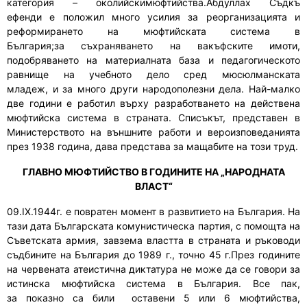
категория – околийскимюфтийства.Абдуллах Съдкъ
ефенди
е
положил много усилия за реорганизация
та
и
реформиране
то
на мюфтийската система в
България
;за
съхраняване
то
на вакъфските имоти,
подобряване
то
на материалната база и педагогическото
равнище на учебното дело сред мюсюлманската
младеж
,
и
за
много други народополезни
дела
. Най-малко
две години
е
работи
л
върху
разработването
на действена
мюфтийска система в страната. Списъкът
,
представен в
Министерството на външните работи и вероизповеданията
през 1938 година
,
дава представа за мащабите на този труд.
ГЛАВНО МЮФТИЙСТВО В ГОДИНИТЕ НА „НАРОДНАТА
ВЛАСТ“
09.IX.1944г
.
е повратен момент в развитието на България. На
тази дата Българската комунистическа партия
,
с помощта на
Съветската армия
,
завзе
ма
властта в страната и ръководи
съдбините на България до 1989 г
.
, точно 45 г.През годините
на червената атеистич
на
диктатура не може да се говори за
истинска мюфтийска система в България. Все пак
,
за
показно
са били
оставени 5
или
6 мюфтийства,