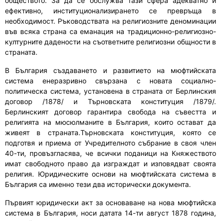
обществото.
За да се обслужва тази сфера адекватно и
ефективно, институционализирането се превръща в
необходимост. Ръководствата на религиозните деноминации
във всяка страна са еманация на традиционно-религиозно-
културните дадености на съответните религиозни общности в
страната.
В България създаването и развитието на мюфтийската
система енеразривно свързана с новата социално-
политическа система, установена в страната от Берлинския
договор /1878/ и Търновската конституция /1879/.
Берлинският договор гарантира свобода на съвестта и
религията на мюсюлманите в България, които остават да
живеят в страната.Търновската конституция, която се
подготвя и приема от Учредителното събрание в своя член
40-ти, провъзгласява, че всички поданици на Княжеството
имат свободното право да изграждат и изповядват своята
религия. Юридическите основи на мюфтийската система в
България са именно тези два исторически документа.
Първият юридически акт за
основ
аване на нова мюфтийска
система в България
,
носи датата 14
-ти
август 1878 година
,