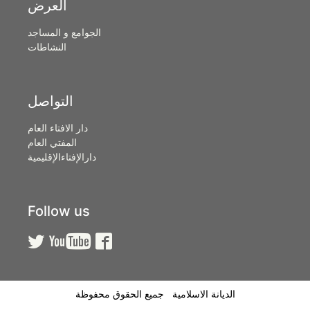
العرض
الجوامع و المساجد
النشاطات
التواصل
دار الافتاء العام
المفتي العام
دارالإفتاءالإقليمية
Follow us



الديانة الاسلامية جميع الحقوق محفوظة