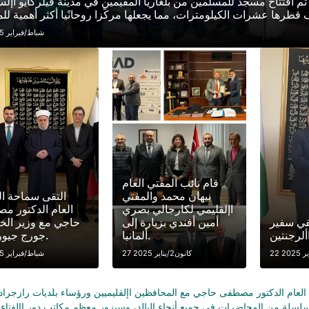
فتتاح مسجد للمسلمين من بلغاريا المقيمين في مدينة فيلركايو اإلسب
16 شباط/فبراير 2025
قام نائب المفتي العام
بيهان محمد والمفتي
التقى سماحة ا
اإلقليمي لكارجالي بصري
العام الدكتور م
تقي سفير
أمين أفندي بزيارة إلى
حاجي مع وزير الخ
ألرجنتين
ألمانيا.
جورج جيورجيف.
27 كانون2/يناير 2025
10 شباط/فبراير 2025
العام الدكتور مصطفى حاجي مع المحافظين اإلقليميين ورؤساء بلديات رازجرا
سلة من المحاضرات في جميع أنحاء البالد، وسيزور معظم مكاتب دور االفتاء ا