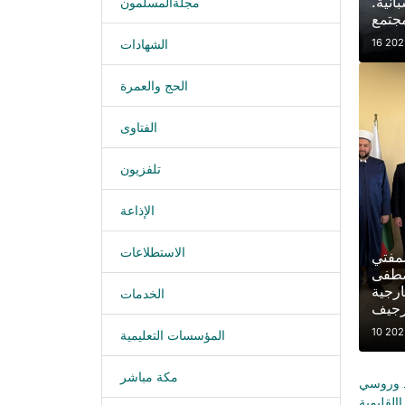
انية.
مجلةالمسلمون
الشهادات
الحج والعمرة
الفتاوى
تلفزيون
الإذاعة
الاستطلاعات
لمفتي
صطفى
ارجية
الخدمات
المؤسسات التعليمية
مكة مباشر
د وروسي
القليمية