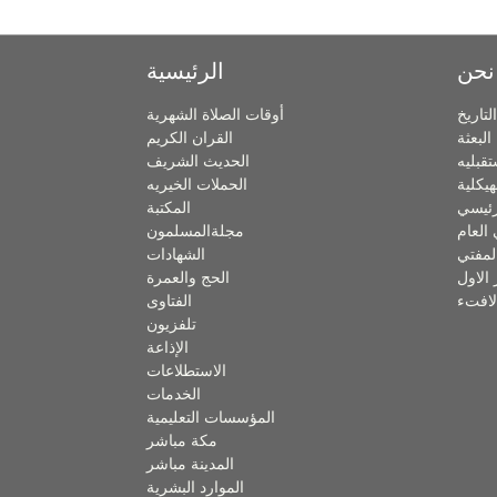
نحن
الرئيسية
التاريخ
أوقات الصلاة الشهرية
البعثة
القران الكريم
تقبليه
الحديث الشريف
هيكلية
الحملات الخيريه
لرئيسي
المكتبة
 العام
مجلةالمسلمون
لمفتي
الشهادات
 الاول
الحج والعمرة
لافتء
الفتاوى
تلفزيون
الإذاعة
الاستطلاعات
الخدمات
المؤسسات التعليمية
مكة مباشر
المدينة مباشر
الموارد البشرية