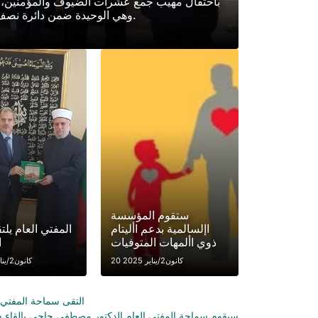
باحتفال مهيب جمع عشرات الضيوف والمؤمنين، تم ا
وهي الوحيدة ضمن دائرة نصف قطرها عشرات الكيلومترات، مما يجعلها مركًزا روحانًيا أكثر أهمية للمجتمع.
ستقوم المؤسسة
اإلسالمية بدعم األيتام
المفتي العام يل
ذوي األمهات المتوفيات
ا
20 كانون2/يناير 2025
22 كانون2/يناير 2025
التقى سماحة المفتي 
سيقوم سماحة المفتي العام الدكتور مصطفى حاجي بإلقاء سل