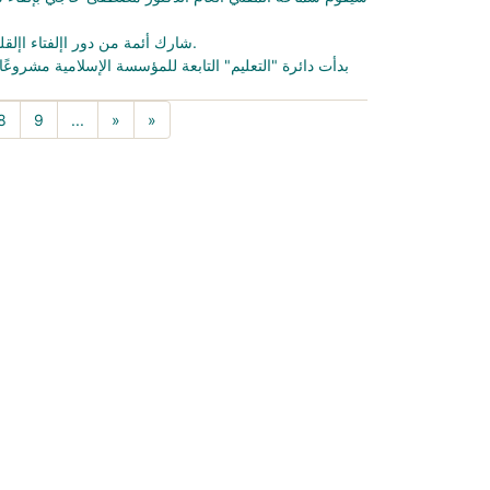
شارك أئمة من دور اإلفتاء اإلقليمية - سموليان، وبالغويفجراد، وبازارجيك في بطولة كرة القدم التي أقيمت في رودوزيم.
بدأت دائرة "التعليم" التابعة للمؤسسة الإسلامية مشروعًا
)
8
9
...
»
»