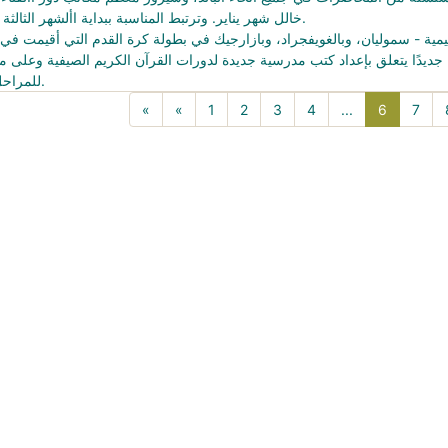
خالل شهر يناير. وترتبط المناسبة ببداية األشهر الثالثة المقدسة.
 جديدًا يتعلق بإعداد كتب مدرسية جديدة لدورات القرآن الكريم الصيفية وعلى مد
للمراحل المعنية.
6(current
«
«
1
2
3
4
...
6
7