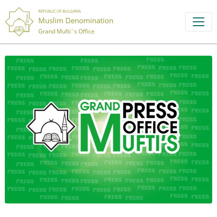
REPUBLIC OF BULGARIA
Muslim Denomination
Grand Mufti`s Office