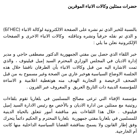
حضرات ممثلين وكالات الانباء الموقرين
بالنسبة للخبر الذي تم نشره على الصفحة الالكترونية لوكالة الانباء (
БГНЕС
)
و الذي تم نقله حرفياً ونشره وتناقلته وكالات الانباء الاخرى و الص
فحات
الإلكترونية نعلن ما يلي :
خبر اللقاء الذي حصل بين مفتي الجمهورية الدكتور مصطفى حاجي و مدير
إدارة الاديان في المجلس الوزاري المحترم السيد إميل فيلينوف ، والذي
تمت الاشارة اليه من قبل وكالات الانباء بأن الطرفان ناقشا خلال هذه
الجلسة الاوضاع السياسية هوخبر عاري من الصحة وغير مسموح به من
ق
بل
الصحف الرخيصة و التجارية الهدف منه هوتغطية اعلامية و الاساءة
للمؤسسة الدينية ذات التاريخ العريق و المعروف عبر القرون .
مؤسسة الإفتاء التي ترعى مصالح المسلمين في بلغاريا تقوم بلقاءات
روتينية مع ممثلين من ادارة الاديان و بالأخص مع رئيس الادارة السيد إميل
فيلينوف . خلال هذا اللقاءات يتم مناقشة أمور تتعلق بالحياة الدينية
للمسلمين في بلغاريا.مفتي جمهورية بلغاريا المحترم و الحكيم دائماً يتحرك
وفق إطار القانون ولا يسمح بمناقشة القضايا السياسية الداخلية منها كانت
أم الخارجية.