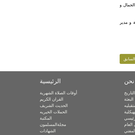
الجمال و
 و مدير
لسابق
نحن
الرئيسية
التاريخ
أوقات الصلاة الشهرية
البعثة
القران الكريم
تقبليه
الحديث الشريف
هيكلية
الحملات الخيريه
لرئيسي
المكتبة
 العام
مجلةالمسلمون
لمفتي
الشهادات