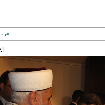
التواص
الا