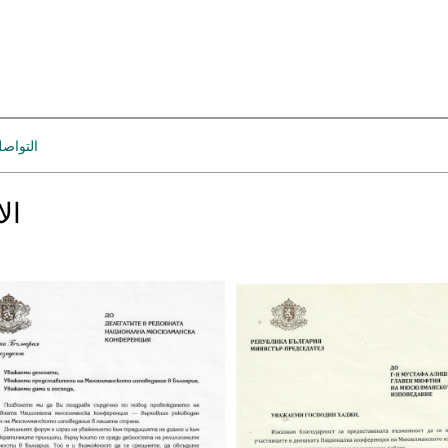
التواص
الا