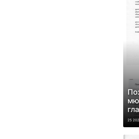
По
мю
гл