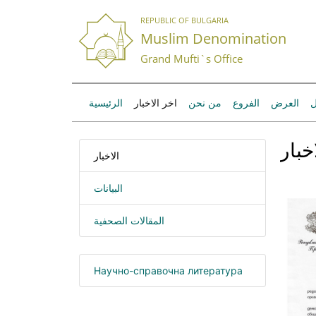
REPUBLIC OF BULGARIA
Muslim Denomination
Grand Mufti`s Office
ل
العرض
الفروع
من نحن
اخر الاخبار
الرئيسية
خبار
الاخبار
البيانات
المقالات الصحفية
Научно-справочна литература