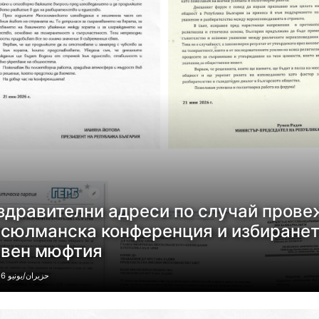
здравителни адреси по случай прове
сюлманска конференция и избирането
авен мюфтия
25 حزيران/يونيو 2026