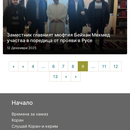
Заместник главният мюфтия Бейхан Мехмед
участва в поредица от прояви в Русе
12 Декември 2025
9(current)
«
«
4
...
6
7
8
9
...
11
12
13
»
»
Начало
Времена за намаз
Коран
Слушай Коран-и керим