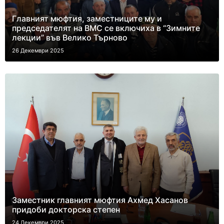
Главният мюфтия, заместниците му и
председателят на ВМС се включиха в “Зимните
лекции” във Велико Търново
26 Декември 2025
Заместник главният мюфтия Ахмед Хасанов
придоби докторска степен
24 Декември 2025