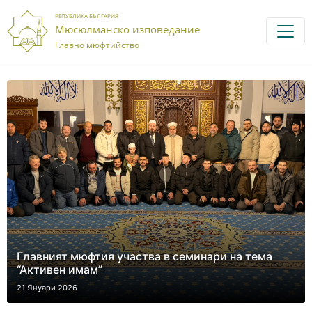
РЕПУБЛИКА БЪЛГАРИЯ
Мюсюлманско изповедание
Главно мюфтийство
Главният мюфтия участва в семинари на тема
“Активен имам”
21 Януари 2026