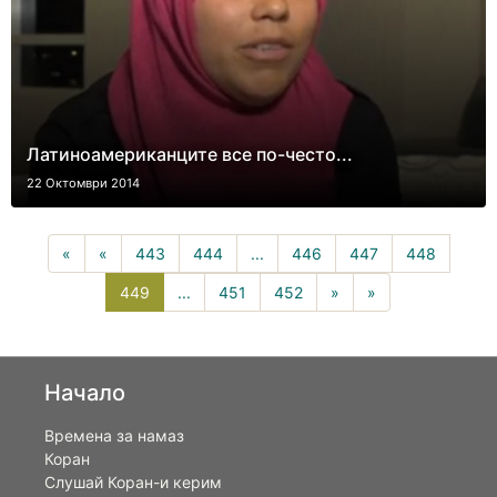
Латиноамериканците все по-често...
22 Октомври 2014
«
«
443
444
...
446
447
448
449(current)
449
...
451
452
»
»
Начало
Времена за намаз
Коран
Слушай Коран-и керим