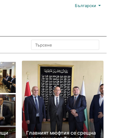
Български
ещи
Главният мюфтия се срещна