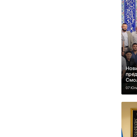
Нови
пред
Смо
07 Юл