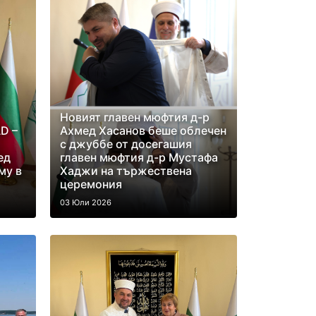
Новият главен мюфтия д-р
D –
Ахмед Хасанов беше облечен
с джуббе от досегашия
ед
главен мюфтия д-р Мустафа
му в
Хаджи на тържествена
церемония
03 Юли 2026