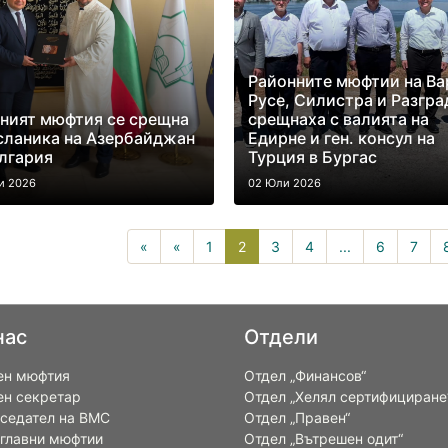
Районните мюфтии на Ва
Русе, Силистра и Разгра
ният мюфтия се срещна
срещнаха с валията на
сланика на Азербайджан
Едирне и ген. консул на
лгария
Турция в Бургас
и 2026
02 Юли 2026
2(current)
«
«
1
2
3
4
...
6
7
нас
Отдели
ен мюфтия
Отдел „Финансов“
ен секретар
Отдел „Хелял сертифициране
седател на ВМС
Отдел „Правен“
 главни мюфтии
Отдел „Вътрешен одит“