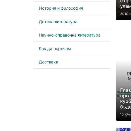
с пр
улем
История и философия
20 Юл
Детска литература
Научно-справочна литература
Как да поръчам
Доставка
Гла
орга
курб
бъде
10 Юл