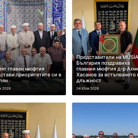
Представители на MÜSİA
България поздравиха
ят главен мюфтия
главния мюфтия д-р Ахм
стави приоритетите си в
Хасанов за встъпването 
лян
длъжност
и 2026
04 Юли 2026