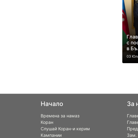
Глав
с по
в Бъ
03 Юл
Начало
За 
Времена за намаз
Глав
Коран
Глав
Слушай Коран-и керим
Пред
Кампании
Зам.