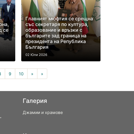
Главният мюфтия се срещна
рна,
със секретаря по култура,
д се
образование и връзки с
българите зад граница на
президента на Република
България
02 Юли 2026
8
9
10
»
»
Галерия
Джамии и храмове
“