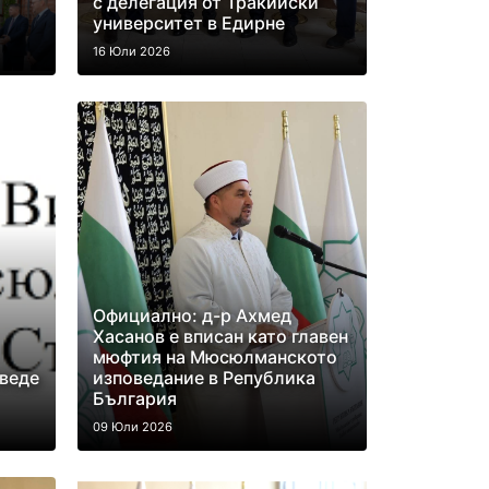
с делегация от Тракийски
университет в Едирне
16 Юли 2026
Официално: д-р Ахмед
Хасанов е вписан като главен
мюфтия на Мюсюлманското
веде
изповедание в Република
България
09 Юли 2026