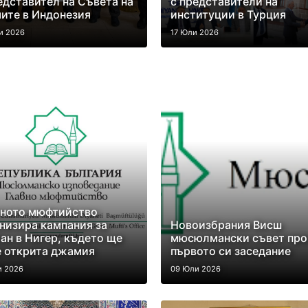
едставител на Съвета на
с представители на
ите в Индонезия
институции в Турция
и 2026
17 Юли 2026
вното мюфтийство
низира кампания за
Новоизбрания Висш
ан в Нигер, където ще
мюсюлмански съвет про
 открита джамия
първото си заседание
и 2026
09 Юли 2026