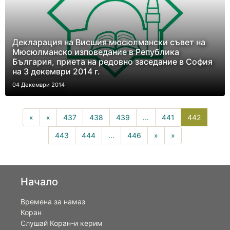
Декларация на Висшия мюсюлмански съвет на
Мюсюлманско изповедание в Република
България, приета на редовно заседание в София
на 3 декември 2014 г.
04 Декември 2014
442(curr
«
«
437
438
439
...
441
442
443
444
...
446
»
»
Начало
Времена за намаз
Коран
Слушай Коран-и керим