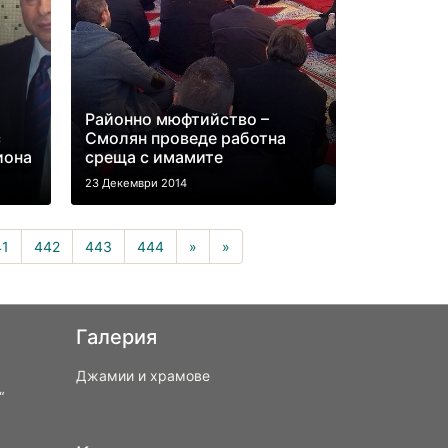
Районно мюфтийство –
с
Смолян проведе работна
иона
среща с имамите
23 Декември 2014
rrent)
41
442
443
444
»
»
Галерия
Джамии и храмове
“