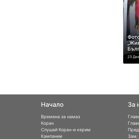
Фото
„Жив
Бълг
23 Де
Начало
За 
Времена за намаз
Глав
Коран
Глав
Слушай Коран-и керим
Пред
Кампании
Зам.