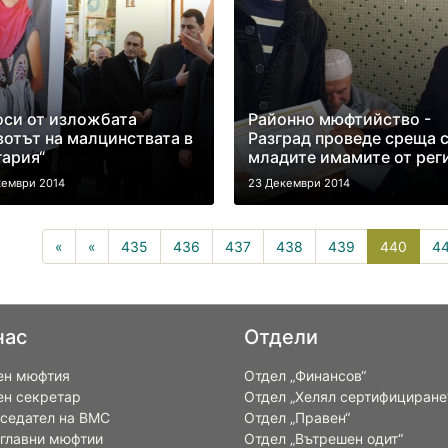
си от изложбата
Районно мюфтийство -
отът на малцинствата в
Разград проведе среща 
ария“
младите имамите от рег
кември 2014
23 Декември 2014
440(cu
«
«
435
436
437
438
439
440
4
нас
Отдели
ен мюфтия
Отдел „Финансов“
ен секретар
Отдел „Хелял сертифициране
седател на ВМС
Отдел „Правен“
 главни мюфтии
Отдел „Вътрешен одит“