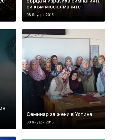
ест
сърца и изразиха симпатията
си към мюсюлманите
08 Януари 2015
ин
Семинар за жени в Устина
06 Януари 2015