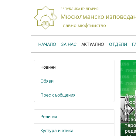
РЕПУБЛИКА БЪЛГАРИЯ
Мюсюлманско изповеда
Главно мюфтийство
НАЧАЛО
ЗА НАС
АКТУАЛНО
ОТДЕЛИ
Г
Новини
Обяви
Прес съобщения
Декл
мюф
Мюс
Репу
Религия
пово
теро
Култура и етика
реда