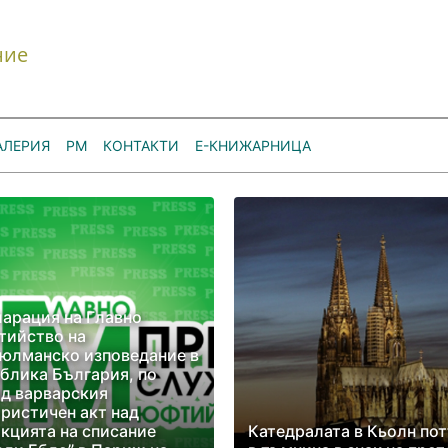
ние
АЛЕРИЯ
РМ
КОНТАКТИ
Е-КНИЖАРНИЦА
арация на Главно
тийство на
юлманско изповедание в
блика България, по
д варварския
ристичен акт над
кцията на списание
Катедралата в Кьолн по