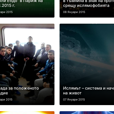
ли Ебдо” в Париж на
в тъмнина в знак на прот
1.2015 г.
срещу ислямофобията
уари 2015
08 Януари 2015
ада за положеното
Ислямът – система и нач
рдие
на живот
ари 2015
07 Януари 2015