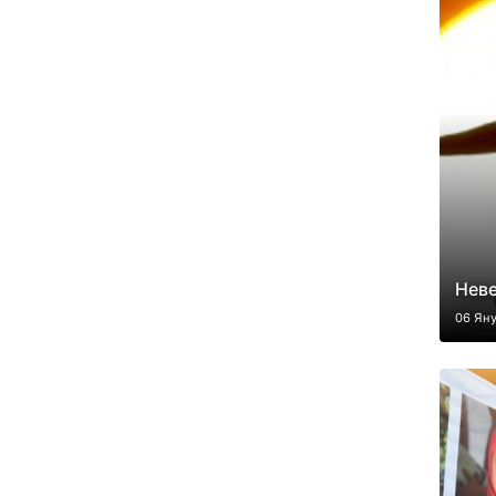
Нев
06 Ян