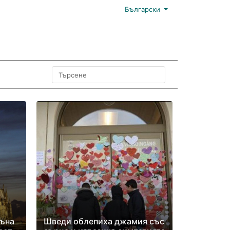
Български
тъна
Шведи облепиха джамия със