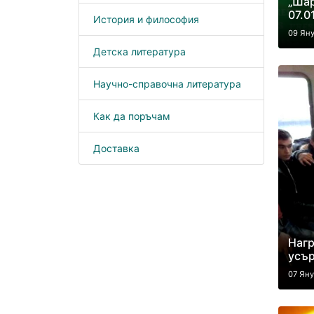
„Шар
07.0
История и философия
09 Ян
Детска литература
Научно-справочна литература
Как да поръчам
Доставка
Нагр
усъ
07 Яну