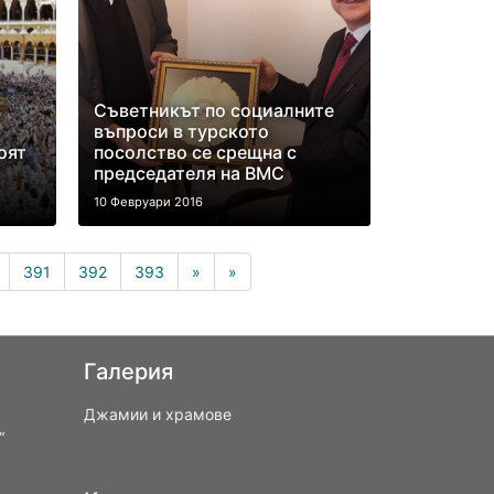
Съветникът по социалните
въпроси в турското
оят
посолство се срещна с
председателя на ВМС
10 Февруари 2016
rrent)
391
392
393
»
»
Галерия
Джамии и храмове
“