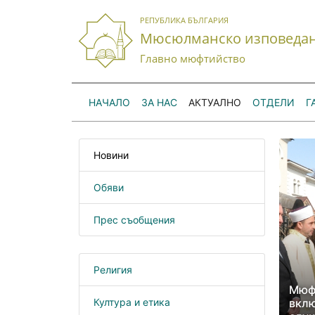
РЕПУБЛИКА БЪЛГАРИЯ
Мюсюлманско изповеда
Главно мюфтийство
НАЧАЛО
ЗА НАС
АКТУАЛНО
ОТДЕЛИ
Г
Новини
Обяви
Прес съобщения
Религия
Mюфт
Култура и етика
вклю