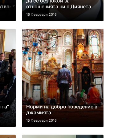
да се безпокои за
ство
отношенията ни с Диянета
16 Февруари 2016
тта”
Норми на добро поведение в
джамията
15 Февруари 2016