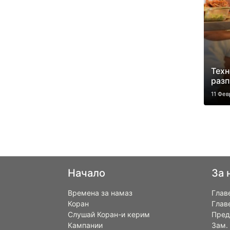
Техн
разп
11 Фев
Начало
За 
Времена за намаз
Глав
Коран
Глав
Слушай Коран-и керим
Пред
Кампании
Зам.