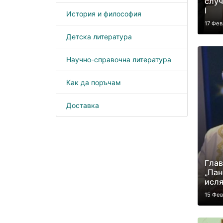
случ
I
История и философия
17 Фев
Детска литература
Научно-справочна литература
Как да поръчам
Доставка
Глав
„Пан
исля
15 Фе