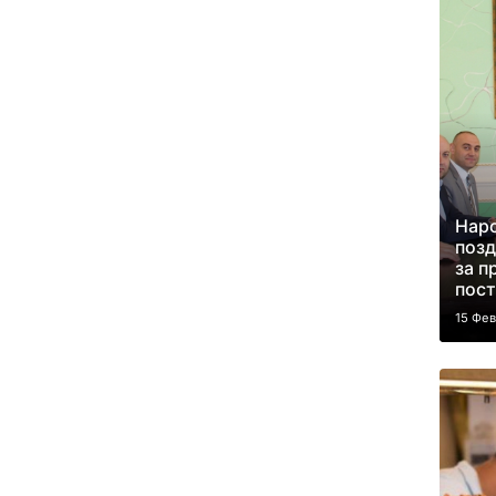
Нар
позд
за п
пост
15 Фе