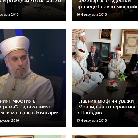
ай рождението на Антим
Семинар за студентки
проведе Главно мюфтий
руари 2016
16 Февруари 2016
ният мюфтия в
Главния мюфтия уважи
орама”: Радикалният
„Мевлид на толерантнос
м няма шанс в България
в Пловдив
вруари 2016
15 Февруари 2016