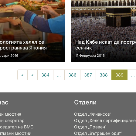
ологията хелял се
Над Кябе искат да постр
ространява Япония
сенник
руари 2016
11 Февруари 2016
389(cu
«
«
384
...
386
387
388
389
...
нас
Отдели
ен мюфтия
Отдел „Финансов“
ен секретар
Отдел „Хелял сертифициране
седател на ВМС
Отдел „Правен“
 главни мюфтии
Отдел „Вътрешен одит“