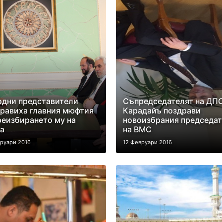
одни представители
Съпредседателят на ДПС
равиха главния мюфтия
Карадайъ поздрави
реизбирането му на
новоизбрания председа
а
на ВМС
вруари 2016
12 Февруари 2016