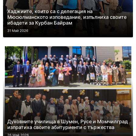
Хаджиите, които са с делегация на
Мюсюлманското изповедание, изпълниха своите
ибадети за Курбан Байрам
31 Май 2026
Духовните училища в Шумен, Русе и Момчилград
изпратиха своите абитуриенти с тържества
26 Май 2026