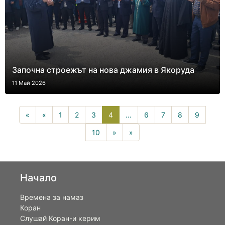
Започна строежът на нова джамия в Якоруда
11 Май 2026
4(current)
«
«
1
2
3
4
...
6
7
8
9
10
»
»
Начало
Времена за намаз
Коран
Слушай Коран-и керим