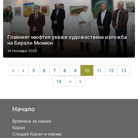
Главният мюфтия уважи художествена изложба
на Бирали Мюмюн
14 Ноември 2025
10(current)
«
«
5
6
7
8
9
10
11
12
13
14
»
»
Начало
Времена за намаз
Коран
Слушай Коран-и керим