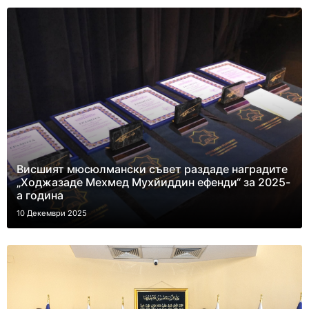
Висшият мюсюлмански съвет раздаде наградите
„Ходжазаде Мехмед Мухйиддин ефенди“ за 2025-
а година
10 Декември 2025