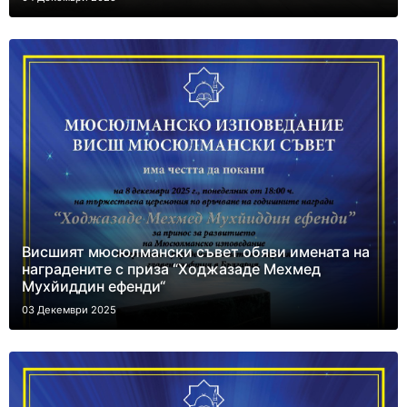
Висшият мюсюлмански съвет обяви имената на
наградените с приза “Ходжазаде Мехмед
Мухйиддин ефенди“
03 Декември 2025