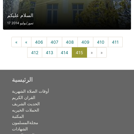
السلام عليكم
17 تموز/يوليو 2014
«
«
406
407
408
409
410
411
415(current)
412
413
414
415
»
»
الرئيسية
أوقات الصلاة الشهرية
القران الكريم
الحديث الشريف
الحملات الخيريه
المكتبة
مجلةالمسلمون
الشهادات