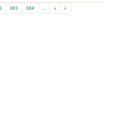
rrent)
2
383
384
...
»
»