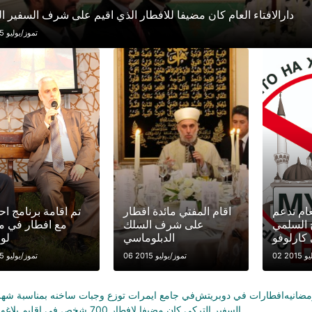
دارالافتاء العام كان مضيفا للافطار الذي اقيم على شرف السفير ا
06 تموز/يوليو 2015
لعام تدعم
اقام المفتي مائدة افطار
تم اقامة برنامج اح
ج السلمي
على شرف السلك
مع افطار في م
كارلوفو
الدبلوماسي
لو
 2015
06 تموز/يوليو 2015
06 تموز/يوليو 2015
افطارات في دوبريتش
في جامع ايمرات توزع وجبات ساخنه بمناسبة شه
السفير التركي كان مضيفا لافطار 700 شخص في اقليم بلاغوييف غراد