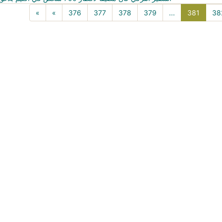
381(cu
«
«
376
377
378
379
...
381
38