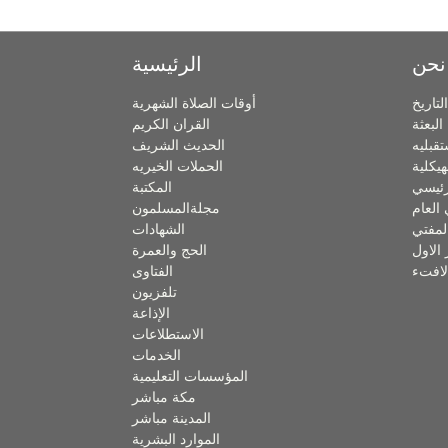
نحن
الرئيسية
التاريخ
أوقات الصلاة الشهرية
البعثة
القران الكريم
تقبليه
الحديث الشريف
هيكلية
الحملات الخيريه
لرئيسي
المكتبة
 العام
مجلةالمسلمون
لمفتي
الشهادات
 الاول
الحج والعمرة
لافتء
الفتاوى
تلفزيون
الإذاعة
الاستطلاعات
الخدمات
المؤسسات التعليمية
مكة مباشر
المدينة مباشر
الموارد البشرية