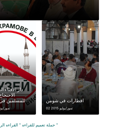
دار الافتاء ا
الاحتجا
افطارات في شومن
للمسلمين في 
02 تموز/يوليو 2015
02 تموز/يوليو
حملة تعميم للقراءه " القراءه الرمضانيه "